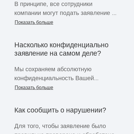
В принципе, все сотрудники
компании могут подать заявление о
нарушениях, включая стажеров,
Показать больше
фрилансеров или временных
работников. Если компания откроет
Насколько конфиденциально
систему для этой цели, заявления
заявление на самом деле?
смогут подаваться также деловыми
партнерами, поставщиками,
Мы сохраняем абсолютную
бывшими сотрудниками или
конфиденциальность Вашей
соискателями. Независимо от
личности и заявления о нарушении.
Показать больше
должности осведомителя, всем этим
Информация передается внутри
группам обеспечивается
компании только небольшой группе
Как сообщить о нарушении?
конфиденциальность и защита,
людей с целью проведения
предусмотренные законом.
расследования. Вы сами решаете,
Для того, чтобы заявление было
раскрыть свою личность или