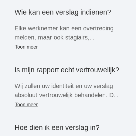
Wie kan een verslag indienen?
Elke werknemer kan een overtreding
melden, maar ook stagiairs,
freelancers, leveranciers, voormalige
Toon meer
werknemers of sollicitanten kunnen
gebruik maken van de whistleblower
Is mijn rapport echt vertrouwelijk?
systeem. Bovendien kunnen externe
partijen die tijdens een zakelijk contact
Wij zullen uw identiteit en uw verslag
met het bedrijf kennis hebben gekregen
absoluut vertrouwelijk behandelen. De
van een overtreding, een melding
informatie zal alleen binnen het bedrijf
Toon meer
indienen.
worden gedeeld voor onderzoek. U
kunt kiezen of u uw identiteit bekend
Hoe dien ik een verslag in?
wilt maken of anoniem wilt blijven.