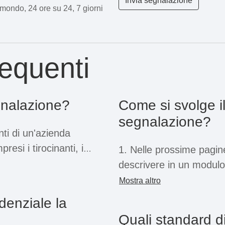
Invia segnalazione
l mondo, 24 ore su 24, 7 giorni
equenti
gnalazione?
Come si svolge i
segnalazione?
enti di un'azienda
esi i tirocinanti, i
1. Nelle prossime pagine
 assunti a tempo
descrivere in un modulo
sistema a tale scopo,
dettagliato possibile e d
Mostra altro
ri, ex dipendenti o
Informazioni come il tu
denziale la
zioni.
sono obbligatorie.
Quali standard d
 ricoperta dalla