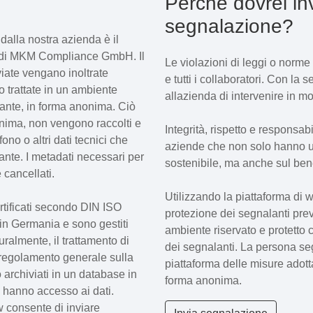
Perché dovrei in
segnalazione?
 dalla nostra azienda è il
w di MKM Compliance GmbH. Il
Le violazioni di leggi o nor
iate vengano inoltrate
e tutti i collaboratori. Con la 
o trattate in un ambiente
allazienda di intervenire in m
lante, in forma anonima. Ciò
onima, non vengono raccolti e
Integrità, rispetto e responsab
ono o altri dati tecnici che
aziende che non solo hanno 
ante. I metadati necessari per
sostenibile, ma anche sul ben
cancellati.
Utilizzando la piattaforma di 
certificati secondo DIN ISO
protezione dei segnalanti prev
in Germania e sono gestiti
ambiente riservato e protetto c
almente, il trattamento di
dei segnalanti. La persona se
el regolamento generale sulla
piattaforma delle misure adott
 archiviati in un database in
forma anonima.
 hanno accesso ai dati.
w consente di inviare