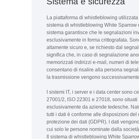
Sistema e sicurezza
La piattaforma di whistleblowing utilizzata
sistema di whistleblowing White Sparro
sistema garantisce che le segnalazioni inv
esclusivamente in forma crittografata. Son
altamente sicuro e, se richiesto dal segna
significa che, in caso di segnalazione an
memorizzati indirizzi e-mail, numeri di telef
consentano di risalire alla persona segnal
la trasmissione vengono successivamente 
I sistemi IT, i server e i data center sono 
27001/2, ISO 22301 e 27018, sono situati 
esclusivamente da aziende tedesche. Natur
tutti i dati è conforme alle disposizioni d
protezione dei dati (GDPR). I dati vengono
cui solo le persone nominate dalla società
Il sistema di whistleblowing White Sparro