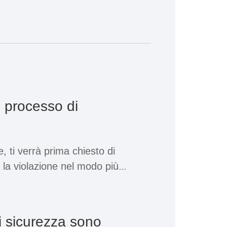
l processo di
, ti verrà prima chiesto di
 la violazione nel modo più
i fornire informazioni importanti.
o nome o la tua posizione non
i sicurezza sono