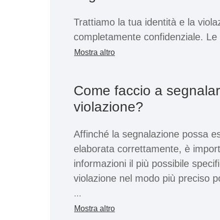
persona segnalante, tutti questi g
Trattiamo la tua identità e la vio
riservatezza e della protezione pr
completamente confidenziale. Le
condivise allinterno dellazienda s
Mostra altro
di persone a scopo di ricerca. Puo
la tua identità o rimanere anonim
Come faccio a segnala
situazione giuridica, le aziende 
violazione?
legalmente obbligate a trattare i
Tuttavia, di regola si presta semp
Affinché la segnalazione possa es
segnalazioni serie.
elaborata correttamente, è import
informazioni il più possibile speci
Poiché le informazioni che ci forn
violazione nel modo più preciso p
indagini e conseguenze (se del ca
persone interessate, le informaz
A tale scopo, si consiglia di ris
Mostra altro
corrispondere alla verità. Lindicazi