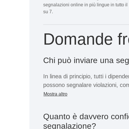
segnalazioni online in più lingue in tutto i
su 7.
Domande fr
Chi può inviare una se
In linea di principio, tutti i dipend
possono segnalare violazioni, compr
liberi professionisti o i lavoratori
Mostra altro
determinato. Se l'azienda apre il 
anche partner commerciali, fornito
Quanto è davvero confi
candidati possono inviare segnala
segnalazione?
Indipendentemente dalla posizione